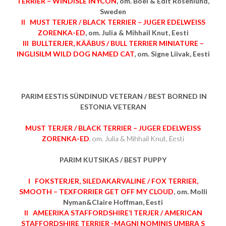
TERRIER – WINDISLE INYCON
, om. Boel & Edit Rosenlund,
Sweden
II MUST TERJER / BLACK TERRIER – JUGER EDELWEISS
ZORENKA-ED
, om. Julia & Mihhail Knut, Eesti
III BULLTERJER, KÄÄBUS / BULL TERRIER MINIATURE –
INGLISILM WILD DOG NAMED CAT
, om. Signe Liivak, Eesti
PARIM EESTIS SÜNDINUD VETERAN / BEST BORNED IN
ESTONIA VETERAN
MUST TERJER / BLACK TERRIER – JUGER EDELWEISS
ZORENKA-ED
, om. Julia & Mihhail Knut, Eesti
PARIM KUTSIKAS / BEST PUPPY
I FOKSTERJER, SILEDAKARVALINE / FOX TERRIER,
SMOOTH – TEXFORRIER GET OFF MY CLOUD
, om. Molli
Nyman&Claire Hoffman, Eesti
II AMEERIKA STAFFORDSHIRE’I TERJER / AMERICAN
STAFFORDSHIRE TERRIER -MAGNI NOMINIS UMBRA S