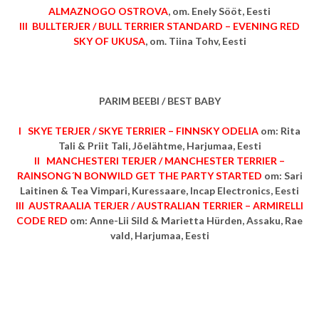
ALMAZNOGO OSTROVA
, om. Enely Sööt, Eesti
III BULLTERJER / BULL TERRIER STANDARD – EVENING RED
SKY OF UKUSA
, om. Tiina Tohv, Eesti
PARIM BEEBI / BEST BABY
I SKYE TERJER / SKYE TERRIER – FINNSKY ODELIA
om: Rita
Tali & Priit Tali, Jõelähtme, Harjumaa, Eesti
II MANCHESTERI TERJER / MANCHESTER TERRIER –
RAINSONG´N BONWILD GET THE PARTY STARTED
om: Sari
Laitinen & Tea Vimpari, Kuressaare, Incap Electronics, Eesti
III AUSTRAALIA TERJER / AUSTRALIAN TERRIER – ARMIRELLI
CODE RED
om: Anne-Lii Sild & Marietta Hürden, Assaku, Rae
vald, Harjumaa, Eesti