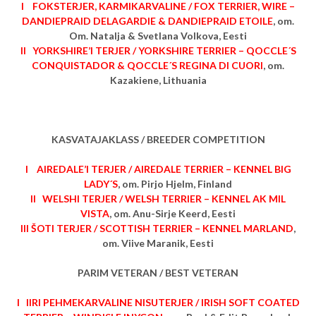
I FOKSTERJER, KARMIKARVALINE / FOX TERRIER, WIRE –
DANDIEPRAID DELAGARDIE & DANDIEPRAID ETOILE
, om.
Om. Natalja & Svetlana Volkova, Eesti
II YORKSHIRE’I TERJER / YORKSHIRE TERRIER – QOCCLE´S
CONQUISTADOR & QOCCLE´S REGINA DI CUORI
, om.
Kazakiene, Lithuania
KASVATAJAKLASS / BREEDER COMPETITION
I AIREDALE’I TERJER / AIREDALE TERRIER – KENNEL BIG
LADY´S
, om. Pirjo Hjelm, Finland
II WELSHI TERJER / WELSH TERRIER – KENNEL AK MIL
VISTA
, om. Anu-Sirje Keerd, Eesti
III ŠOTI TERJER / SCOTTISH TERRIER – KENNEL MARLAND
,
om. Viive Maranik, Eesti
PARIM VETERAN / BEST VETERAN
I IIRI PEHMEKARVALINE NISUTERJER / IRISH SOFT COATED