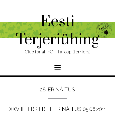
Skip
to
content
Eesti
Terjeriühing
Club for all FCI III group (terriers)
28. ERINÄITUS
XXVIII TERRIERITE ERINÄITUS 05.06.2011