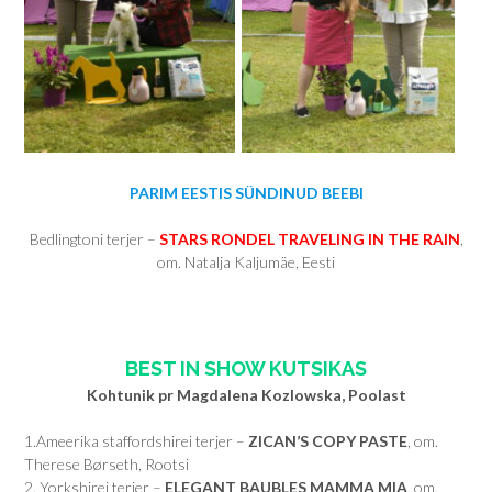
PARIM EESTIS SÜNDINUD BEEBI
Bedlingtoni terjer –
STARS RONDEL TRAVELING IN THE RAIN
,
om. Natalja Kaljumäe, Eesti
BEST IN SHOW KUTSIKAS
Kohtunik pr Magdalena Kozlowska, Poolast
1.Ameerika staffordshirei terjer –
ZICAN’S COPY PASTE
, om.
Therese Børseth, Rootsi
2. Yorkshirei terjer –
ELEGANT BAUBLES MAMMA MIA
, om.