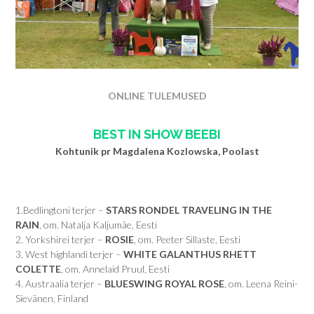
ONLINE TULEMUSED
BEST IN SHOW BEEBI
Kohtunik pr Magdalena Kozlowska, Poolast
1.Bedlingtoni terjer –
STARS RONDEL TRAVELING IN THE
RAIN
, om. Natalja Kaljumäe, Eesti
2. Yorkshirei terjer –
ROSIE
, om. Peeter Sillaste, Eesti
3. West highlandi terjer –
WHITE GALANTHUS RHETT
COLETTE
, om. Annelaid Pruul, Eesti
4. Austraalia terjer –
BLUESWING ROYAL ROSE
, om. Leena Reini-
Sievänen, Finland