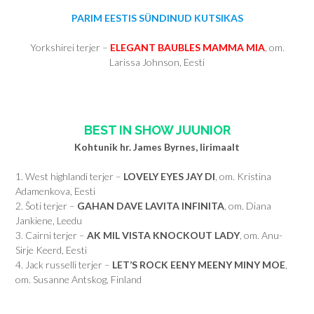
PARIM EESTIS SÜNDINUD KUTSIKAS
Yorkshirei terjer –
ELEGANT BAUBLES MAMMA MIA
, om.
Larissa Johnson, Eesti
BEST IN SHOW JUUNIOR
Kohtunik hr. James Byrnes, Iirimaalt
1. West highlandi terjer –
LOVELY EYES JAY DI
, om. Kristina
Adamenkova, Eesti
2. Šoti terjer –
GAHAN DAVE LAVITA INFINITA
, om. Diana
Jankiene, Leedu
3. Cairni terjer –
AK MIL VISTA KNOCKOUT LADY
, om. Anu-
Sirje Keerd, Eesti
4. Jack russelli terjer –
LET’S ROCK EENY MEENY MINY MOE
,
om. Susanne Antskog, Finland