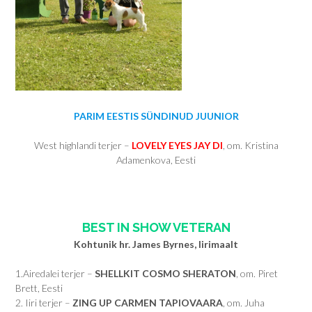
PARIM EESTIS SÜNDINUD JUUNIOR
West highlandi terjer –
LOVELY EYES JAY DI
, om. Kristina
Adamenkova, Eesti
BEST IN SHOW VETERAN
Kohtunik hr. James Byrnes, Iirimaalt
1.Airedalei terjer –
SHELLKIT COSMO SHERATON
, om. Piret
Brett, Eesti
2. Iiri terjer –
ZING UP CARMEN TAPIOVAARA
, om. Juha