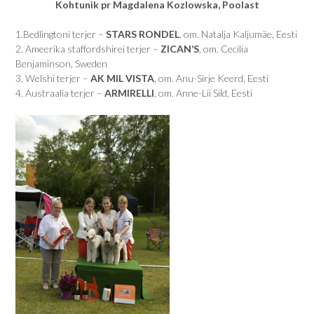
Kohtunik pr Magdalena Kozlowska, Poolast
1.Bedlingtoni terjer –
STARS RONDEL
, om. Natalja Kaljumäe, Eesti
2. Ameerika staffordshirei terjer –
ZICAN’S
, om. Cecilia
Benjaminson, Sweden
3. Welshi terjer –
AK MIL VISTA
, om. Anu-Sirje Keerd, Eesti
4. Austraalia terjer –
ARMIRELLI
, om. Anne-Lii Sild, Eesti