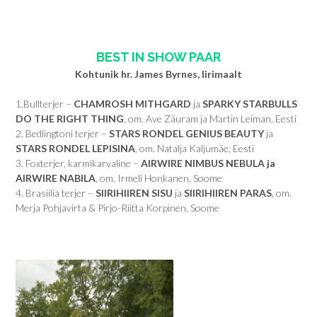
BEST IN SHOW PAAR
Kohtunik hr. James Byrnes, Iirimaalt
1.Bullterjer –
CHAMROSH MITHGARD
ja
SPARKY STARBULLS
DO THE RIGHT THING
, om. Ave Zäuram ja Martin Leiman, Eesti
2. Bedlingtoni terjer –
STARS RONDEL GENIUS BEAUTY
ja
STARS RONDEL LEPISINA
, om. Natalja Kaljumäe, Eesti
3. Foxterjer, karmikarvaline –
AIRWIRE NIMBUS NEBULA ja
AIRWIRE NABILA
, om. Irmeli Honkanen, Soome
4. Brasiilia terjer –
SIIRIHIIREN SISU
ja
SIIRIHIIREN PARAS
, om.
Merja Pohjavirta & Pirjo-Riitta Korpinen, Soome