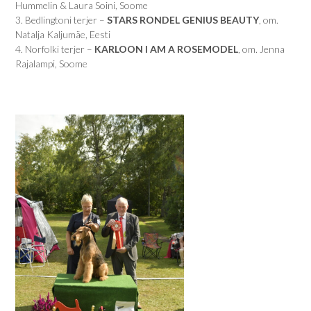
Hummelin & Laura Soini, Soome
3. Bedlingtoni terjer –
STARS RONDEL GENIUS BEAUTY
, om.
Natalja Kaljumäe, Eesti
4. Norfolki terjer –
KARLOON I AM A ROSEMODEL
, om. Jenna
Rajalampi, Soome