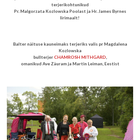
terjerikohtunikud
Pr. Malgorzata Kozlowska Poolast ja Hr. James Byrnes
Iirimaalt!
Balter näituse kauneimaks terjeriks valis pr Magdalena
Kozlowska
bullterjer
CHAMROSH MITHGARD
,
omanikud Ave Zäuram ja Martin Leiman, Eestist