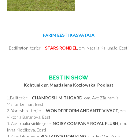
PARIM EESTI KASVATAJA
Bedlingtoni terjer –
STARS RONDEL
, om. Natalja Kaljumäe, Eesti
BEST IN SHOW
Kohtunik pr. Magdalena Kozlowska, Poolast
1.Bullterjer –
CHAMROSH MITHGARD
, om. Ave Zäuram ja
Martin Leiman, Eesti
2. Yorkshirei terjer –
WONDERFORM ANDANTE VIVACE
, om.
Viktoria Baranova, Eesti
3. Austraalia siiditerjer –
NOISY COMPANY ROYAL FLUSH
, om.
Inna Klotškova, Eesti
4. Airedali terjer –
BIG LADY’S LION KING
, om. Pia Von Koch,