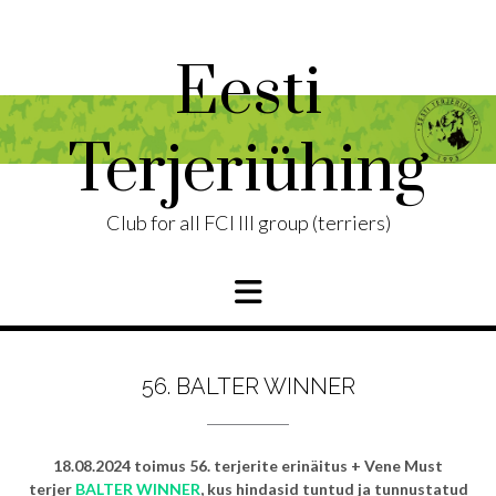
Skip
to
content
Eesti
Terjeriühing
Club for all FCI III group (terriers)
56. BALTER WINNER
18.08.2024 toimus 56. terjerite erinäitus + Vene Must
terjer
BALTER WINNER
, kus hindasid tuntud ja tunnustatud