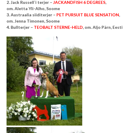
2. Jack Russell`i terjer –
JACKANDFISH 6 DEGREES
,
om. Aletta Yli-Alho, Soome
3. Austraalia siiditerjer –
PET PURSUIT BLUE SENSATION
,
om. Jenna Timonen, Soome
4. Bullterjer –
TEOBALT STERNE-HELD
, om. Aljo Pärn, Eesti