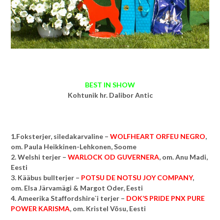
BEST IN SHOW
Kohtunik hr. Dalibor Antic
1.Foksterjer, siledakarvaline –
WOLFHEART ORFEU NEGRO
,
om. Paula Heikkinen-Lehkonen, Soome
2. Welshi terjer –
WARLOCK OD GUVERNERA
, om. Anu Madi,
Eesti
3. Kääbus bullterjer –
POTSU DE NOTSU JOY COMPANY
,
om.
Elsa Järvamägi & Margot Oder, Eesti
4. Ameerika Staffordshire`i terjer –
DOK’S PRIDE PNX PURE
POWER KARISMA
, om. Kristel Võsu, Eesti