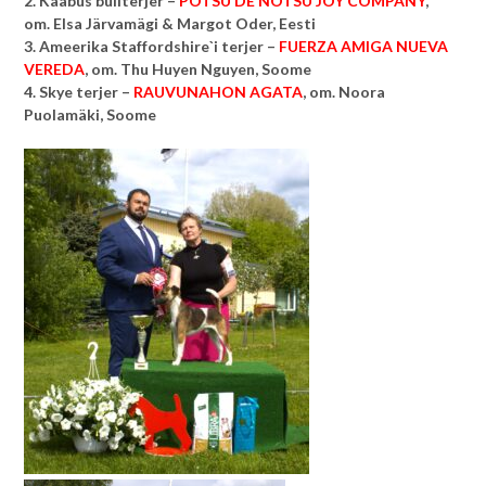
2. Kääbus bullterjer –
POTSU DE NOTSU JOY COMPANY
,
om.
Elsa Järvamägi & Margot Oder, Eesti
3. Ameerika Staffordshire`i terjer –
FUERZA AMIGA NUEVA
VEREDA
, om. Thu Huyen Nguyen, Soome
4. Skye terjer –
RAUVUNAHON AGATA
, om. Noora
Puolamäki, Soome