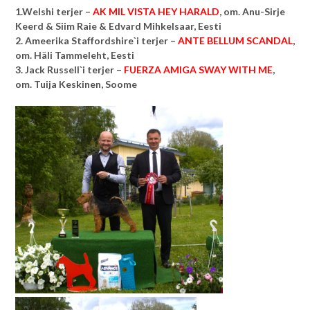
1.Welshi terjer –
AK MIL VISTA HEY HARALD
, om. Anu-Sirje
Keerd & Siim Raie & Edvard Mihkelsaar, Eesti
2. Ameerika Staffordshire`i terjer –
ANTE BELLUM SCANDAL
,
om.
Häli Tammeleht, Eesti
3. Jack Russell`i terjer –
FUERZA AMIGA SWAY WITH ME
,
om.
Tuija Keskinen, Soome