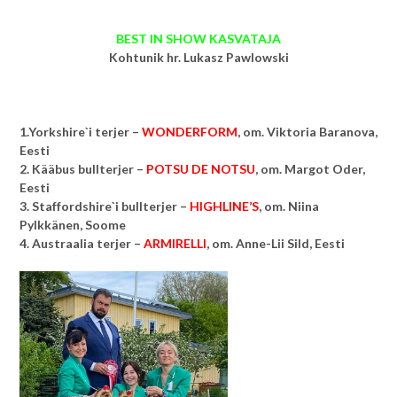
BEST IN SHOW KASVATAJA
Kohtunik hr. Lukasz Pawlowski
1.Yorkshire`i terjer –
WONDERFORM
, om. Viktoria Baranova,
Eesti
2. Kääbus bullterjer –
POTSU DE NOTSU
, om. Margot Oder,
Eesti
3. Staffordshire`i bullterjer –
HIGHLINE’S
, om.
Niina
Pylkkänen, Soome
4. Austraalia terjer –
ARMIRELLI
, om. Anne-Lii Sild, Eesti