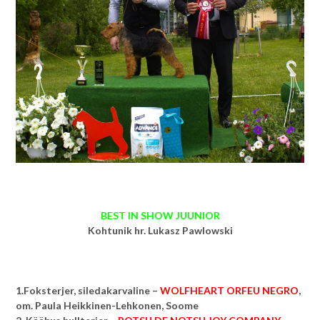
BEST IN SHOW JUUNIOR
Kohtunik hr. Lukasz Pawlowski
1.Foksterjer, siledakarvaline –
WOLFHEART ORFEU NEGRO
,
om. Paula Heikkinen-Lehkonen, Soome