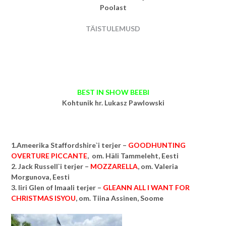
Poolast
TÄISTULEMUSD
BEST IN SHOW BEEBI
Kohtunik hr. Lukasz Pawlowski
1.Ameerika Staffordshire`i terjer –
GOODHUNTING
OVERTURE PICCANTE
, om. Häli Tammeleht, Eesti
2. Jack Russell`i terjer –
MOZZARELLA
, om. Valeria
Morgunova, Eesti
3. Iiri Glen of Imaali terjer –
GLEANN ALL I WANT FOR
CHRISTMAS ISYOU
, om. Tiina Assinen, Soome