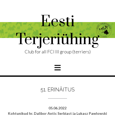
Skip
to
content
Eesti
Terjeriühing
Club for all FCI III group (terriers)
51. ERINÄITUS
05.06.2022
Kohtunikud hr. Dalibor Antic Serbiast ja Lukasz Pawlowski