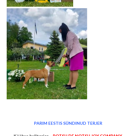
PARIM EESTIS SÜNDINUD TERJER
Kääbus bullterjer –
POTSU DE NOTSU JOY COMPANY
,