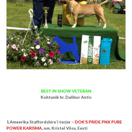
BEST IN SHOW VETERAN
Kohtunik hr. Dalibor Antic
1.Ameerika Staffordshire`i terjer –
DOK’S PRIDE PNX PURE
POWER KARISMA
, om. Kristel Võsu, Eesti