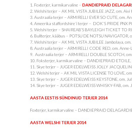
1. Foxterjer, karmikarvaline –
DANDIEPRAID DELAGAR
2. Welshi terjer – AK MIL VISTA JUBILEE JAZZ, om. Aivi
3. Austraalia terjer – ARMIRELLI EVER SO CUTE, om. Anne
4. Ameerika staffordshire´i terjer – DOK`S PRIDE PNX
5. Welshi terjer – SHAIREAB’S BAYLEIGH TICKET TO RI
6. Bullterjer, kääbus – POTSU DE NOTSU NAVIGATOR, o
7. Welshi terjer – AK MIL VISTA JUBILEE Jambolaya, om.
8. Austraalia terjer – ARMIRELLI CODE RED, om. Anne-Lii
9. Austraalia terjer – ARMIRELLI DOUBLE SCOTCH, om. A
10. Foksterjer, karmikarvaline – DANDIEPRAID ETOILE, o
11. Skye terjer – JUGER EDELWEISS JOLLY JACQUELINE,
12. Welshi terjer – AK MIL VISTA LICENSE TO LOVE, om.
13. Skye terjer – JUGER EDELWEISS KEYSTONE, om. Juli
14. Skye terjer – JUGER EDELWEISS WHISKY-FAB, om. J
AASTA EESTIS SÜNDINUD TERJER 2014
Foxterjer, karmikarvaline – DANDIEPRAID DELAGARDIE, 
AASTA WELSHI TERJER 2014