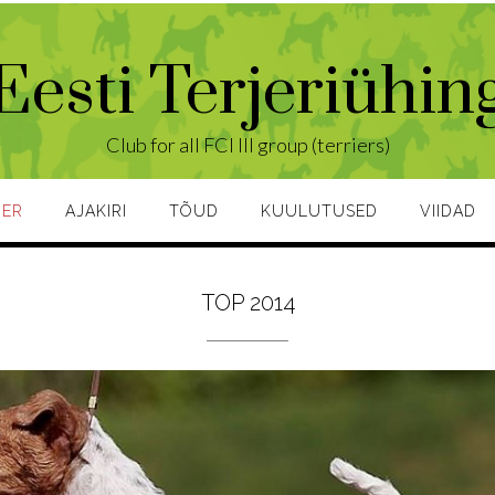
Eesti Terjeriühin
Club for all FCI III group (terriers)
JER
AJAKIRI
TÕUD
KUULUTUSED
VIIDAD
TOP 2014