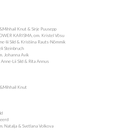
Mihhail Knut & Sirje Puusepp
 POWER KARISMA, om. Kristel Võsu
-lii Sild & Kristiina Rauts-Nõmmik
li Steinbruch
. Johanna Avik
nne-Lii Sild & Rita Annus
&Mihhail Knut
ld
Keerd
. Natalja & Svetlana Volkova