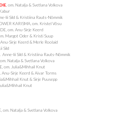
DIE
, om. Natalja & Svetlana Volkova
 Kabur
-lii Sild & Kristiina Rauts-Nõmmik
 POWER KARISMA, om. Kristel Võsu
DE, om. Anu-Sirje Keerd
m. Margot Oder & Kristi Suup
 Anu-Sirje Keerd & Merle Roolaid
 Sild
nne-lii Sild & Kristiina Rauts-Nõmmik
m. Natalja & Svetlana Volkova
 om. Julia&Mihhail Knut
 Anu-Sirje Keerd & Aivar Torms
a&Mihhail Knut & Sirje Puusepp
ulia&Mihhail Knut
om. Natalja & Svetlana Volkova