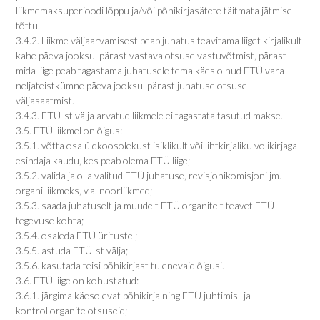
liikmemaksuperioodi lõppu ja/või põhikirjasätete täitmata jätmise
tõttu.
3.4.2. Liikme väljaarvamisest peab juhatus teavitama liiget kirjalikult
kahe päeva jooksul pärast vastava otsuse vastuvõtmist, pärast
mida liige peab tagastama juhatusele tema käes olnud ETÜ vara
neljateistkümne päeva jooksul pärast juhatuse otsuse
väljasaatmist.
3.4.3. ETÜ-st välja arvatud liikmele ei tagastata tasutud makse.
3.5. ETÜ liikmel on õigus:
3.5.1. võtta osa üldkoosolekust isiklikult või lihtkirjaliku volikirjaga
esindaja kaudu, kes peab olema ETÜ liige;
3.5.2. valida ja olla valitud ETÜ juhatuse, revisjonikomisjoni jm.
organi liikmeks, v.a. noorliikmed;
3.5.3. saada juhatuselt ja muudelt ETÜ organitelt teavet ETÜ
tegevuse kohta;
3.5.4. osaleda ETÜ üritustel;
3.5.5. astuda ETÜ-st välja;
3.5.6. kasutada teisi põhikirjast tulenevaid õigusi.
3.6. ETÜ liige on kohustatud:
3.6.1. järgima käesolevat põhikirja ning ETÜ juhtimis- ja
kontrollorganite otsuseid;