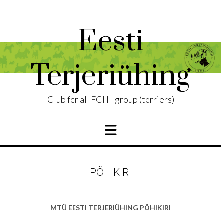
Skip
to
content
Eesti
Terjeriühing
Club for all FCI III group (terriers)
PÕHIKIRI
MTÜ EESTI TERJERIÜHING PÕHIKIRI