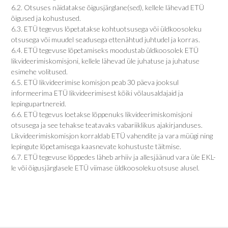
6.2. Otsuses näidatakse õigusjärglane(sed), kellele lähevad ETÜ
õigused ja kohustused.
6.3. ETÜ tegevus lõpetatakse kohtuotsusega või üldkoosoleku
otsusega või muudel seadusega ettenähtud juhtudel ja korras.
6.4. ETÜ tegevuse lõpetamiseks moodustab üldkoosolek ETÜ
likvideerimiskomisjoni, kellele lähevad üle juhatuse ja juhatuse
esimehe volitused.
6.5. ETÜ likvideerimise komisjon peab 30 päeva jooksul
informeerima ETÜ likvideerimisest kõiki võlausaldajaid ja
lepingupartnereid.
6.6. ETÜ tegevus loetakse lõppenuks likvideerimiskomisjoni
otsusega ja see tehakse teatavaks vabariiklikus ajakirjanduses.
Likvideerimiskomisjon korraldab ETÜ vahendite ja vara müügi ning
lepingute lõpetamisega kaasnevate kohustuste täitmise.
6.7. ETÜ tegevuse lõppedes läheb arhiiv ja allesjäänud vara üle EKL-
le või õigusjärglasele ETÜ viimase üldkoosoleku otsuse alusel.