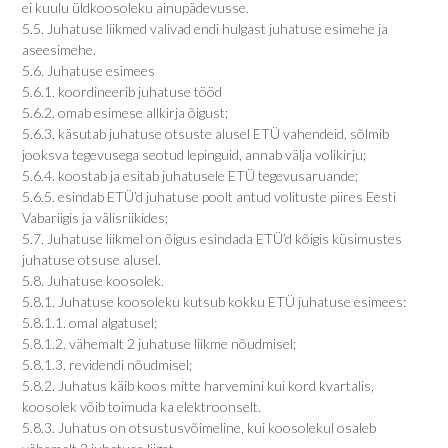
ei kuulu üldkoosoleku ainupädevusse.
5.5. Juhatuse liikmed valivad endi hulgast juhatuse esimehe ja
aseesimehe.
5.6. Juhatuse esimees
5.6.1. koordineerib juhatuse tööd
5.6.2. omab esimese allkirja õigust;
5.6.3. käsutab juhatuse otsuste alusel ETÜ vahendeid, sõlmib
jooksva tegevusega seotud lepinguid, annab välja volikirju;
5.6.4. koostab ja esitab juhatusele ETÜ tegevusaruande;
5.6.5. esindab ETÜ’d juhatuse poolt antud volituste piires Eesti
Vabariigis ja välisriikides;
5.7. Juhatuse liikmel on õigus esindada ETÜ’d kõigis küsimustes
juhatuse otsuse alusel.
5.8. Juhatuse koosolek.
5.8.1. Juhatuse koosoleku kutsub kokku ETÜ juhatuse esimees:
5.8.1.1. omal algatusel;
5.8.1.2. vähemalt 2 juhatuse liikme nõudmisel;
5.8.1.3. revidendi nõudmisel;
5.8.2. Juhatus käib koos mitte harvemini kui kord kvartalis,
koosolek võib toimuda ka elektroonselt.
5.8.3. Juhatus on otsustusvõimeline, kui koosolekul osaleb