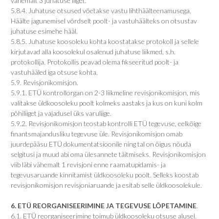
vähemalt 3 juhatuse liiget.
5.8.4. Juhatuse otsused võetakse vastu lihthäälteenamusega.
Häälte jagunemisel võrdselt poolt- ja vastuhäälteks on otsustav
juhatuse esimehe hääl.
5.8.5. Juhatuse koosoleku kohta koostatakse protokoll ja sellele
kirjutavad alla koosolekul osalenud juhatuse liikmed, s.h.
protokollija. Protokollis peavad olema fikseeritud poolt- ja
vastuhääled iga otsuse kohta.
5.9. Revisjonikomisjon.
5.9.1. ETÜ kontrollorgan on 2-3 liikmeline revisjonikomisjon, mis
valitakse üldkoosoleku poolt kolmeks aastaks ja kus on kuni kolm
põhiliiget ja vajadusel üks varuliige.
5.9.2. Revisjonikomisjon teostab kontrolli ETÜ tegevuse, eelkõige
finantsmajandusliku tegevuse üle. Revisjonikomisjon omab
juurdepääsu ETÜ dokumentatsioonile ning tal on õigus nõuda
selgitusi ja muud abi oma ülesannete täitmiseks. Revisjonikomisjon
viib läbi vähemalt 1 revisjoni enne raamatupidamis- ja
tegevusaruande kinnitamist üldkoosoleku poolt. Selleks koostab
revisjonikomisjon revisjoniaruande ja esitab selle üldkoosolekule.
6. ETÜ REORGANISEERIMINE JA TEGEVUSE LÕPETAMINE
.
6.1. ETÜ reorganiseerimine toimub üldkoosoleku otsuse alusel.