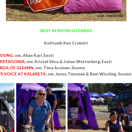
BEST IN SHOW KUTSIKAS
Kohtunik Ken Crokett
 YOUNG
, om.
Allan Kari, Eesti
 PATAGONIA
, om.
Kristel Võsu & Johan Wetterberg, Eesti
ARDA OF GLEANN
, om.
Tiina Assinen, Soome
’S VOICE AT KALARETA
, om.
Jenna Timonen & Reni Wissling, Soome