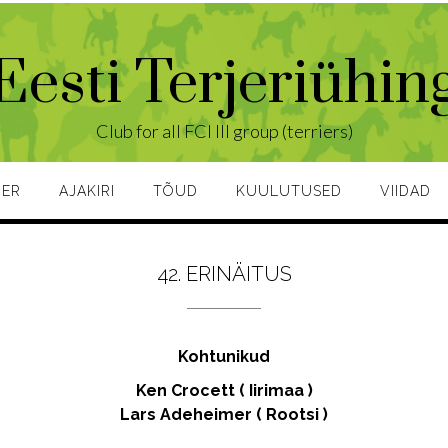
Eesti Terjeriühin
Club for all FCI III group (terriers)
JER
AJAKIRI
TÕUD
KUULUTUSED
VIIDAD
42. ERINÄITUS
Kohtunikud
Ken Crocett ( Iirimaa )
Lars Adeheimer ( Rootsi )