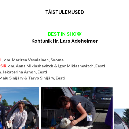
TÄISTULEMUSED
BEST IN SHOW
Kohtunik Hr. Lars Adeheimer
L
, om. Maritsa Vesalainen, Soome
SIR
, om.
Anna Miklashevitch & Igor Miklashevitch, Eesti
m.
Jekaterina Arnon, Eesti
Maiu Sinijärv & Tarvo Sinijärv, Eesti