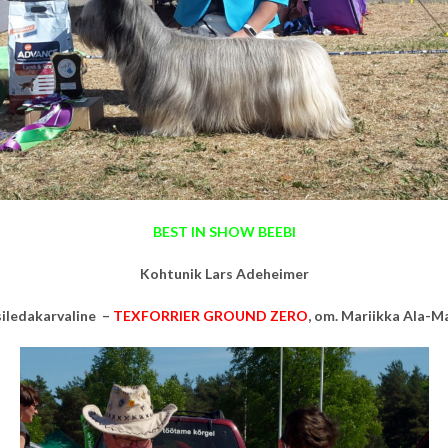
BEST IN SHOW BEEBI
Kohtunik Lars Adeheimer
 siledakarvaline –
TEXFORRIER GROUND ZERO
, om.
Mariikka Ala-M