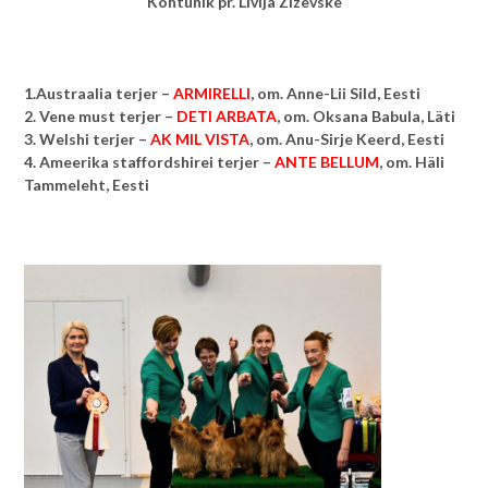
Kohtunik pr. Livija Zizevske
1.Austraalia terjer –
ARMIRELLI
, om.
Anne-Lii Sild, Eesti
2. Vene must terjer –
DETI ARBATA
, om.
Oksana Babula, Läti
3. Welshi terjer –
AK MIL VISTA
, om.
Anu-Sirje Keerd, Eesti
4. Ameerika staffordshirei terjer –
ANTE BELLUM
, om.
Häli
Tammeleht, Eesti