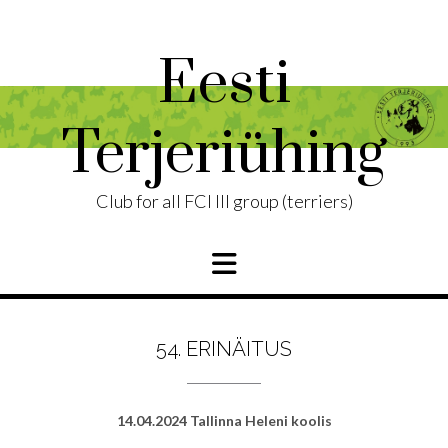
Skip
to
content
Eesti
Terjeriühing
Club for all FCI III group (terriers)
54. ERINÄITUS
14.04.2024 Tallinna Heleni koolis