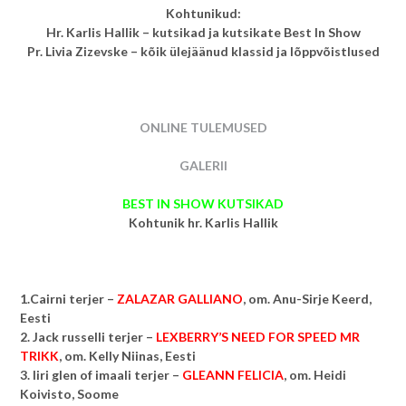
Kohtunikud:
Hr. Karlis Hallik – kutsikad ja kutsikate Best In Show
Pr. Livia Zizevske – kõik ülejäänud klassid ja lõppvõistlused
ONLINE TULEMUSED
GALERII
BEST IN SHOW KUTSIKAD
Kohtunik hr. Karlis Hallik
1.Cairni terjer –
ZALAZAR GALLIANO
, om.
Anu-Sirje Keerd,
Eesti
2. Jack russelli terjer –
LEXBERRY’S NEED FOR SPEED MR
TRIKK
, om.
Kelly Niinas, Eesti
3. Iiri glen of imaali terjer –
GLEANN FELICIA
, om.
Heidi
Koivisto, Soome