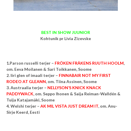
BEST IN SHOW JUUNIOR
Kohtunik pr Livia Zizevske
1.Parson russelli terjer –
FRÖKEN FRÄKENS RUUTH HOOLM
,
om.
Eeva Moilanen & Sari Toikkanen, Soome
2. Iiri glen of imaali terjer –
FINNABAIR NOT MY FIRST
RODEO AT GLEANN
, om.
Tiina Assinen, Soome
3. Austraalia terjer –
NELLYSON’S KNICK KNACK
PADDYWACK
, om.
Seppo Ihonen & Saija Reiman-Walldén &
Tuija Katajamäki, Soome
4. Welshi terjer –
AK MIL VISTA JUST DREAM IT
, om.
Anu-
Sirje Keerd, Eesti