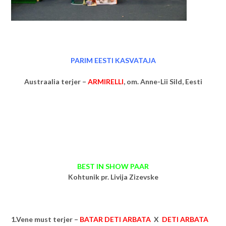
PARIM EESTI KASVATAJA
Austraalia terjer –
ARMIRELLI
, om.
Anne-Lii Sild, Eesti
BEST IN SHOW PAAR
Kohtunik pr. Livija Zizevske
1.Vene must terjer –
BATAR DETI ARBATA
X
DETI ARBATA