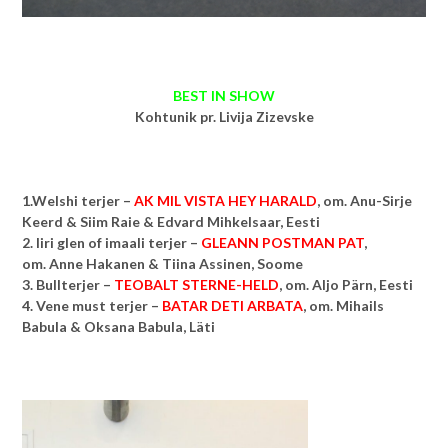
BEST IN SHOW
Kohtunik pr. Livija Zizevske
1.Welshi terjer –
AK MIL VISTA HEY HARALD
, om.
Anu-Sirje
Keerd & Siim Raie & Edvard Mihkelsaar, Eesti
2. Iiri glen of imaali terjer –
GLEANN POSTMAN PAT
,
om.
Anne Hakanen & Tiina Assinen, Soome
3. Bullterjer –
TEOBALT STERNE-HELD
, om. Aljo Pärn, Eesti
4. Vene must terjer –
BATAR DETI ARBATA
, om. Mihails
Babula & Oksana Babula, Läti